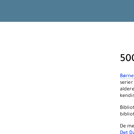
500
Børne
serier
aldere
kendin
Bibli
biblio
De me
Det D