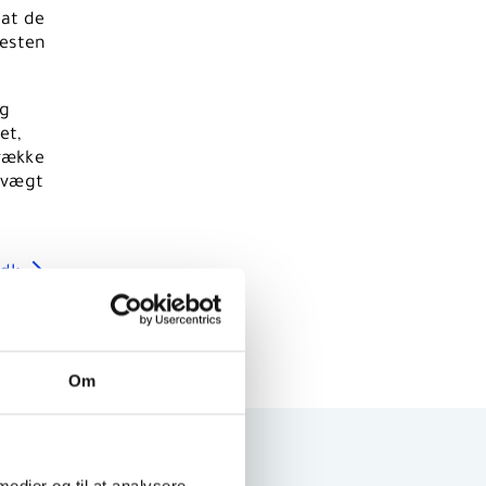
 at de
resten
og
et,
række
t vægt
.dk
Om