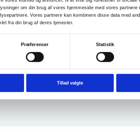
se vores indhold og annoncer, til at vise dig funktioner til sociale
oplysninger om din brug af vores hjemmeside med vores partnere i
ysepartnere. Vores partnere kan kombinere disse data med andr
et fra din brug af deres tjenester.
nebiffen.dk
Præferencer
Statistik
informationsvideo
 bruges til at
å sitet.
Lyder godt
Tillad valgte