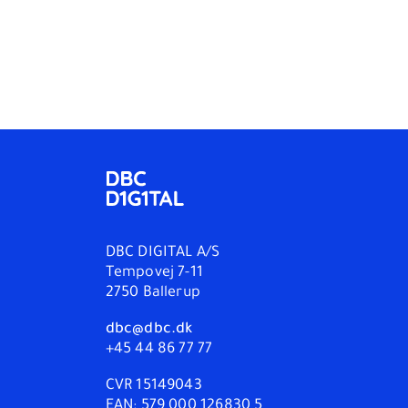
DBC DIGITAL A/S
Tempovej 7-11
2750 Ballerup
dbc@dbc.dk
+45 44 86 77 77
CVR 15149043
EAN: 579 000 126830 5