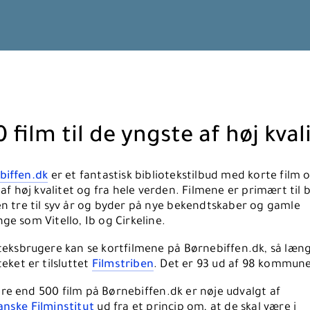
 film til de yngste af høj kval
biffen.dk
er et fantastisk bibliotekstilbud med korte film
o
af høj kvalitet og fra hele verden. Filmene er primært til b
n tre til syv år og byder på nye bekendtskaber og gamle
ge som Vitello, Ib og Cirkeline.
oteksbrugere kan se kortfilmene på Børnebiffen.dk, så læn
teket er tilsluttet
Filmstriben
.
Det er 93 ud af 98 kommune
re end 500 film på Børnebiffen.dk er nøje udvalgt af
anske Filminstitut
ud fra et princip om, at de skal være i