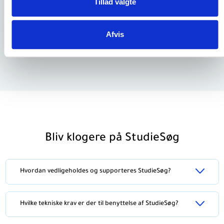
Tillad valgte
Ungdomsuddannelse
10.000 kr.
Leveringsbetingelser
Afvis
Køb abonnement på StudieSøg
Bliv klogere på StudieSøg
Hvordan vedligeholdes og supporteres StudieSøg?
Hvilke tekniske krav er der til benyttelse af StudieSøg?