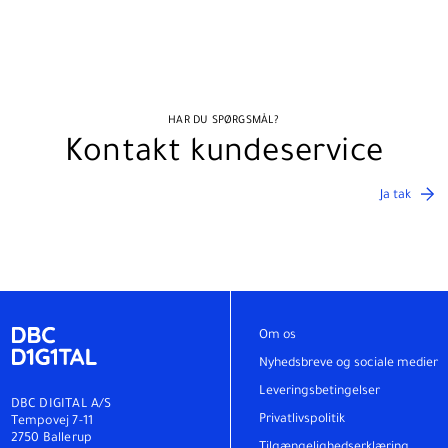
HAR DU SPØRGSMÅL?
Kontakt kundeservice
Ja tak
Om os
Nyhedsbreve og sociale medier
Leveringsbetingelser
DBC DIGITAL A/S
Privatlivspolitik
Tempovej 7-11
2750 Ballerup