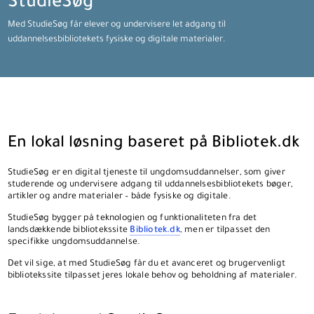
StudieSøg
Med StudieSøg får elever og undervisere let adgang til
uddannelsesbibliotekets fysiske og digitale materialer.
En lokal løsning baseret på Bibliotek.dk
StudieSøg er en digital tjeneste til ungdomsuddannelser, som giver
studerende og undervisere adgang til uddannelsesbibliotekets bøger,
artikler og andre materialer – både fysiske og digitale.
StudieSøg bygger på teknologien og funktionaliteten fra det
landsdækkende bibliotekssite
Bibliotek.dk
, men er tilpasset den
specifikke ungdomsuddannelse.
Det vil sige, at med StudieSøg får du et avanceret og brugervenligt
bibliotekssite tilpasset jeres lokale behov og beholdning af materialer.