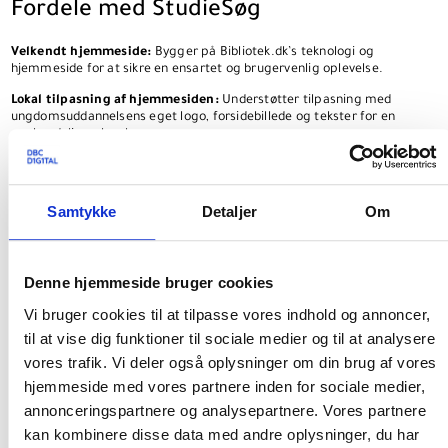
Fordele med StudieSøg
Velkendt hjemmeside:
Bygger på Bibliotek.dk’s teknologi og
hjemmeside for at sikre en ensartet og brugervenlig oplevelse.
Lokal tilpasning af hjemmesiden:
Understøtter tilpasning med
ungdomsuddannelsens eget logo, forsidebillede og tekster for en
genkendelig oplevelse.
Avanceret søgning efter materialer:
StudieSøg anvender avanceret
søgning, kendt fra Bibliotek.dk, for at gøre det nemt og effektivt at
finde bøger, artikler og andre materialer fra uddannelsesbiblioteket.
Samtykke
Detaljer
Om
Digitale artikler og kildeudvalg:
StudieSøg giver direkte adgang til
artikler fra Infomedia og Tidsskrift.dk samt muligheden for at bestille
kopier via Digital Artikelservice, hvis biblioteket tillader det. Tjenesten
Denne hjemmeside bruger cookies
understøtter søgning i kilder, som uddannelsen definerer og opsætter i
DBC DIGITALs VIP-base for at imødekomme lokale behov og
Vi bruger cookies til at tilpasse vores indhold og annoncer,
prioriteringer.
til at vise dig funktioner til sociale medier og til at analysere
Placering og bestilling i StudieSøg med Cicero-integration:
vores trafik. Vi deler også oplysninger om din brug af vores
Materialers placering vises direkte i StudieSøg sammen med mulighed
for at se detaljeret status via link til Cicero Surf. Hvis biblioteket ønsker
hjemmeside med vores partnere inden for sociale medier,
det, kan materialer desuden bestilles via StudieSøg.
annonceringspartnere og analysepartnere. Vores partnere
Brugervenlige funktioner:
Tjenesten inkluderer funktioner som
kan kombinere disse data med andre oplysninger, du har
huskelister og mulighed for at gemme søgninger, hvilket hjælper