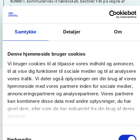
KOMBIT, kommunernes it-fællesskab, bestiller FBI på vegne af
kommunerne.
DBC DIGITAL
Samtykke
Detaljer
Om
DBC DIGITAL, som ejes af KL, udvikler, driver og vedligeholder
FBI.
Denne hjemmeside bruger cookies
Vi bruger cookies til at tilpasse vores indhold og annoncer,
til at vise dig funktioner til sociale medier og til at analysere
vores trafik. Vi deler også oplysninger om din brug af vores
hjemmeside med vores partnere inden for sociale medier,
annonceringspartnere og analysepartnere. Vores partnere
Hvis du vil vide mere
kan kombinere disse data med andre oplysninger, du har
givet dem, eller som de har indsamlet fra din brug af deres
tjenester.
Hvem har adgang til FBI?
Samtykkevalg
Nødvendig
Hvad koster det at få adgang til FBI?