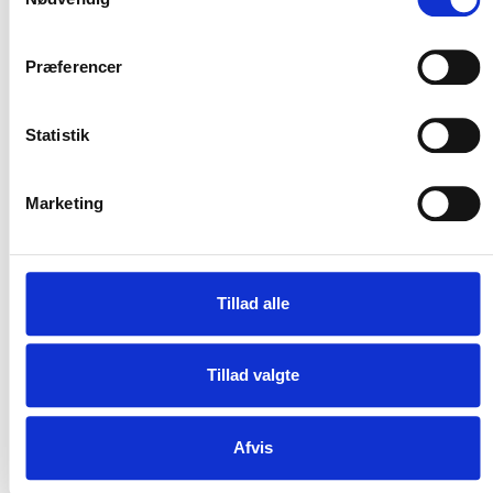
Præferencer
Er kommunerne forpligtede til at lave FBI?
Statistik
Hvad er styregruppen for Bibliotekernes Data og It?
Marketing
Hvad er FBI-faggruppen?
Hvad er Udvalget for supplerende biblioteksdata?
Tillad alle
Hvordan opstod FBI?
Tillad valgte
Afvis