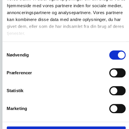
Øvrige uddannelsesinstitutioner
Fritids- og ungdomsklubber
hjemmeside med vores partnere inden for sociale medier,
annonceringspartnere og analysepartnere. Vores partnere
kan kombinere disse data med andre oplysninger, du har
Antal elever
Pris pr. skoleår (ekskl. moms)
givet dem, eller som de har indsamlet fra din brug af deres
tjenester.
1 - 100
1.547 kr.
101 - 200
2.062 kr.
Samtykkevalg
Nødvendig
201 - 300
3.093 kr.
301 - 700
4.124 kr.
Præferencer
701 -
5.155 kr.
Leveringsbetingelser
Statistik
Køb abonnement på Filmcentralen
Marketing