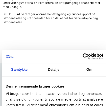
undervisningsmaterialer. Filmcentralen er tilgængelig for abonnenter
med Unilogin.
DBC DIGITAL varetager abonnementstegning og kundesupport på
Filmcentralen og står desuden for en del af det tekniske arbejde bag
Filmcentralen.
Samtykke
Detaljer
Om
Abonnementspris 2026
Denne hjemmeside bruger cookies
Vi bruger cookies til at tilpasse vores indhold og annoncer,
Grundskoler og ungdomsuddannelser
til at vise dig funktioner til sociale medier og til at analysere
vores trafik. Vi deler også oplysninger om din brug af vores