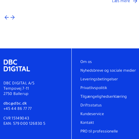
Læs mere
Om os
Nyhedsbreve og sociale medier
Leveringsbetingelser
DBC DIGITAL A/S
Privatlivspolitik
Tempovej 7-11
2750 Ballerup
Tilgængelighedserklæring
dbc@dbc.dk
Driftsstatus
+45 44 86 77 77
Kundeservice
CVR 15149043
Kontakt
EAN: 579 000 126830 5
PRO til professionelle