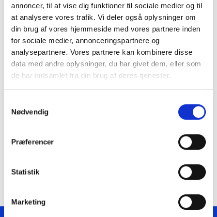
annoncer, til at vise dig funktioner til sociale medier og til
at analysere vores trafik. Vi deler også oplysninger om
din brug af vores hjemmeside med vores partnere inden
for sociale medier, annonceringspartnere og
analysepartnere. Vores partnere kan kombinere disse
data med andre oplysninger, du har givet dem, eller som
de har indsamlet fra din brug af deres tjenester.
Samtykkevalg
Årsberetning 2025 er landet
Nødvendig
Dyk ned i vores arbejde med digital suverænitet, AI og RDA, og se
de nyeste features på Filmstriben, Forfatterweb og vores øvrige
Præferencer
digitale tjenester.
Læs mere
Statistik
Marketing