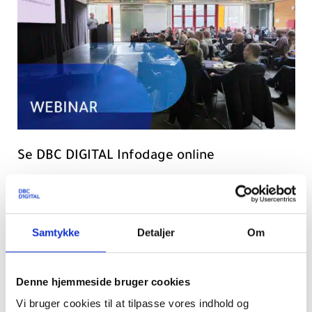
Se DBC DIGITAL Infodage online
Gik du glip af årets DBC DIGITAL Infodage? Du kan nu se et
sammendrag af dagens vigtigste pointer eller dykke ned i de
enkelte oplæg.
Læs mere
Samtykke
Detaljer
Om
Denne hjemmeside bruger cookies
Vi bruger cookies til at tilpasse vores indhold og