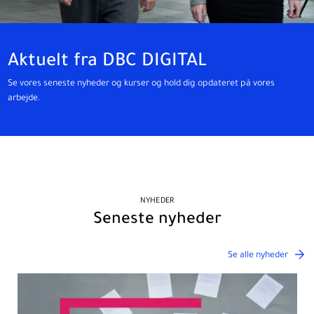
Aktuelt fra DBC DIGITAL
Se vores seneste nyheder og kurser og hold dig opdateret på vores
arbejde.
NYHEDER
Seneste nyheder
Se alle nyheder