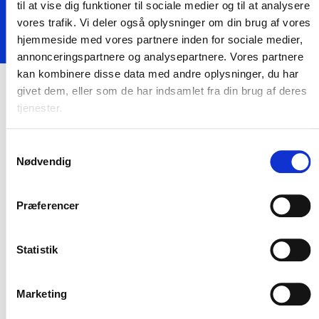
Organisation
til at vise dig funktioner til sociale medier og til at analysere
vores trafik. Vi deler også oplysninger om din brug af vores
Få et indblik i vores virksomhed og find ansvarlige fagpersoner.
hjemmeside med vores partnere inden for sociale medier,
annonceringspartnere og analysepartnere. Vores partnere
kan kombinere disse data med andre oplysninger, du har
givet dem, eller som de har indsamlet fra din brug af deres
tjenester.
Mød vores organisation
Samtykkevalg
Nødvendig
CEO: Jane Wiis
CBO: Peter Lykke Egelund
Præferencer
Produktudvikling & IT
It-arkitektur og teknologistrategi; Datacentre, data- og it-platform;
AI og dataanalyse; Digitale tjenester og produktinnovation;
Statistik
Leveranceorganisation og partnerskaber; Drift, sikkerhed og beredskab.
CTO: Christian Boesgaard
Marketing
Fagansvarlige:
CESO: Mads Bondo Dydensborg.